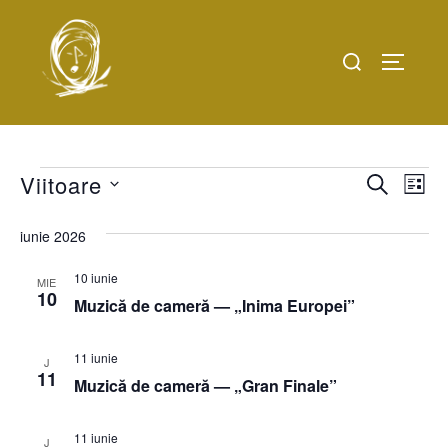
Sari
la
Caută
COMUTĂ
conținut
după:
Evenimente
Viitoare
N
N
CAUTĂ
LIST
S
a
a
iunie 2026
e
v
v
l
10 iunie
i
MIE
10
e
Muzică de cameră — „Inima Europei”
i
g
c
a
g
t
11 iunie
J
11
r
e
Muzică de cameră — „Gran Finale”
a
a
e
r
z
11 iunie
J