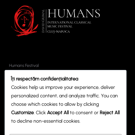
z
v
ă
e
n
r
i
i
m
ș
e
i
n
Humans Festival
Bilete
t
c
Îți respectăm confidențialitatea
Evenimente
Parteneri
Cookies help us improve your experience, deliver
ă
personalized content, and analyze traffic. You can
u
choose which cookies to allow by clicking
Contact
Customize
. Click
Accept All
to consent or
Reject All
t
hodreaadriana@gmail.com
to decline non-essential cookies.
a
Social Media